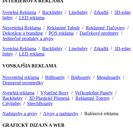
INTERIÉROVÁ REKLAMA
Svetelná Reklama
/
Backlighty
/
Linelighty
/
Zrkadlá
/
3D-edge
lighty
/
LED reklama
Nesvetelná Reklama
/
Reklamné Tabule
/
Reklamné Tlačoviny
/
Dekorácie a branding
/
POS reklama
/
Darčekové predmety
/
Jedinečné produkty a atypy
Svetelná Reklama
/
Backlighty
/
Linelighty
/
Zrkadlá
/
3D-edge
lighty
/
LED reklama
VONKAJŠIA REKLAMA
Nesvetelná reklama
/
Billboardy
/
Bigboardy
/
Megaboardy
/
Dopravné prostriedky
Svetelná reklama
/
Výstrčné Boxy
/
Veľkoplošné Panely
/
Backlighty
/
3D Plastické Písmená
/
Reklamné Totemy
/
Citylighty
/
StrechBoardy
Nadstavby a atypy
/
Atypy a nadstavby
/ Balónová reklama
GRAFICKÝ DIZAJN A WEB