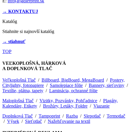
E:
info(at)adlerprint.sk
→ KONTAKTUJ
Katalóg
Stiahnite si najnovší katalóg
→ stiahnuť
TOP
VEĽKOPLOŠNÁ, HÁRKOVÁ
A DOPLNKOVÁ TLAČ
Veľkoplošná Tlač
/
Billboard, BigBoard, MegaBoard
/
Postery,
Citylighty, fotopapiere
/
Samolepiace fólie
/
Bannery, sieťoviny
/
Textílie, plátna, tapety
/
Laminácia, ochranné fólie
Maloplošná Tlač
/
Vizitky, Pozvánky, Pohľadnice
/
Plagáty,
Kalendáre, Etikety
/
Brožúry, Letáky, Foldre
/
Viazanie
Doplnková Tlač
/
Tampoprint
/
Razba
/
Slepotlač
/
Termotlač
/
Výsek
/
Sieťotlač
/
Nažehľovanie na textil