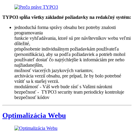
TYPO3 spĺňa všetky základné požiadavky na redakčný systém:
jednoduchá forma správy obsahu bez potreby znalosti
programovania
funkcie vyhľadávania, ktoré sú pre návštevníkov webu veľmi
dôležité,
prispôsobenie individuálnym požiadavkám používateľa
(personifikácia), aby sa podľa požiadaviek a potrieb mohol
používateľ dostať čo najrýchlejšie k informáciám pre neho
najžiadanejším,
možnosť viacerých jazykových variantov,
archivácia verzií obsahu, pre prípad, že by bolo potrebné
vrátiť sa k staršej verzii.
modulárnosť - Váš web bude rásť s Vašimi nárokmi
bezpečnosť - TYPO3 security team periodicky kontroluje
bezpečnosť kódov
Optimalizácia Webu