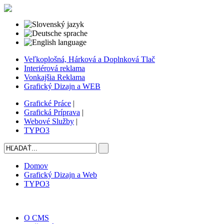
Veľkoplošná, Hárková a Doplnková Tlač
Interiérová reklama
Vonkajšia Reklama
Grafický Dizajn a WEB
Grafické Práce
|
Grafická Príprava
|
Webové Služby
|
TYPO3
Domov
Grafický Dizajn a Web
TYPO3
O CMS