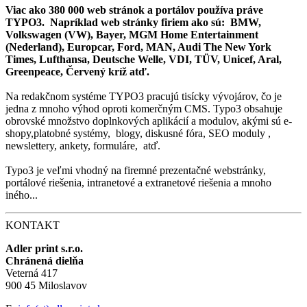
Viac ako 380 000 web stránok a portálov používa práve
TYPO3. Napríklad web stránky firiem ako sú: BMW,
Volkswagen (VW), Bayer, MGM Home Entertainment
(Nederland), Europcar, Ford, MAN, Audi The New York
Times, Lufthansa, Deutsche Welle, VDI, TÜV, Unicef, Aral,
Greenpeace, Červený kríž atď.
Na redakčnom systéme TYPO3 pracujú tisícky vývojárov, čo je
jedna z mnoho výhod oproti komerčným CMS. Typo3 obsahuje
obrovské množstvo doplnkových aplikácií a modulov, akými sú e-
shopy,platobné systémy, blogy, diskusné fóra, SEO moduly ,
newslettery, ankety, formuláre, atď.
Typo3 je veľmi vhodný na firemné prezentačné webstránky,
portálové riešenia, intranetové a extranetové riešenia a mnoho
iného...
KONTAKT
Adler print s.r.o.
Chránená dielňa
Veterná 417
900 45 Miloslavov