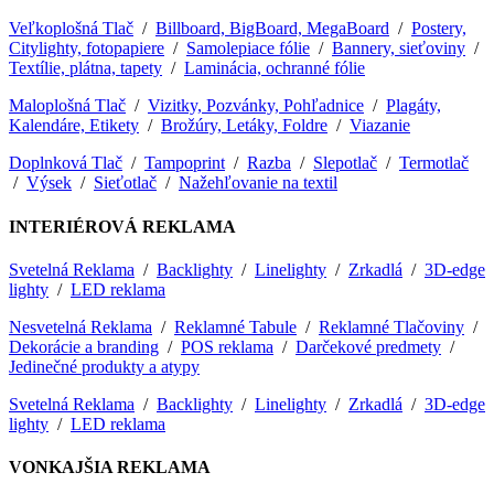
Veľkoplošná Tlač
/
Billboard, BigBoard, MegaBoard
/
Postery,
Citylighty, fotopapiere
/
Samolepiace fólie
/
Bannery, sieťoviny
/
Textílie, plátna, tapety
/
Laminácia, ochranné fólie
Maloplošná Tlač
/
Vizitky, Pozvánky, Pohľadnice
/
Plagáty,
Kalendáre, Etikety
/
Brožúry, Letáky, Foldre
/
Viazanie
Doplnková Tlač
/
Tampoprint
/
Razba
/
Slepotlač
/
Termotlač
/
Výsek
/
Sieťotlač
/
Nažehľovanie na textil
INTERIÉROVÁ REKLAMA
Svetelná Reklama
/
Backlighty
/
Linelighty
/
Zrkadlá
/
3D-edge
lighty
/
LED reklama
Nesvetelná Reklama
/
Reklamné Tabule
/
Reklamné Tlačoviny
/
Dekorácie a branding
/
POS reklama
/
Darčekové predmety
/
Jedinečné produkty a atypy
Svetelná Reklama
/
Backlighty
/
Linelighty
/
Zrkadlá
/
3D-edge
lighty
/
LED reklama
VONKAJŠIA REKLAMA