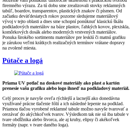
Môžeme vám ponúknuť dlhoročné skúseností s praktickou tvorbou
firemného výrazu. Za tú dobu sme zrealizovali stovky reklamných
tabúľ, boardov, transparentov, plastických znakov či písmen. Od
začiatku deväťdesiatych rokov pozorne sledujeme materiálový
vývoj v tejto oblasti a dnes sme schopní ponúknuť klasickú škálu
podkladových materiálov na báze plastov, ľahkých kovov, plexiskla,
komôrkových dosák alebo moderných vrstvených materiálov.
Ponuka širokého sortimentu materiálov pre lesklú či matnú grafiku
je zárukou veľmi krátkych realizačných termínov vrátane dopravy
na zvolené miesta.
Pútače a logá
Priama UV potlač na doskové materiály ako plast a kartón
prenesie vašu grafiku alebo logo ihneď na podkladový materiál.
Celý proces je navyše oveľa rýchlejší a lacnejší ako donedávna
využívané prácne tlačenie fólií a ich následné lepenie na podklad.
Priamou tlačou vyrobené reklamné tabule možno navyše tvarovať a
orezávať do akýchkoľvek tvarov. Výsledkom tak nie sú iba tabule v
tvare obdĺžnika alebo štvorca, ale aj kruhy, elipsy či akékoľvek
formáty (napr. v tvare daného loga).