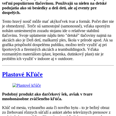
veľmi populárnou tlačovinou. Používajú sa nielen na detské
podujatia ako sú besiedky a deň detí, ale aj eventy pre
dospelých.
Tento hravý nosič môže mať akýkoľvek tvar a formát. Počet dier nie
je obmedzený. Terče sú samostojné (samonosné), vďaka oporným
nohám umiestneným zozadu stojanu ide o relatívne stabilnú
tlačovinu. Svoje uplatnenie nájdu tieto "detské" tlačoviny najmä na
akciách ako je Deň detí, maškarný ples, škola v prírode apod. Ak sa
grafika prispôsobí dospelému publiku, možno terče využiť aj pri
športových a firemných akciách a teambuildingoch. Vďaka
rozmanitým materiálom (plast, lepenka, dutinkový plast) nie je
problém ich využiť v indoore aj v outdoore.
Plastové Kľúče
Podobný produkt ako darčekový šek, avšak v tvare
mnohonásobne zväčšeného kľúča.
Klúč od mesta, vyhraného auta či nového bytu - to je bežný obraz
zo žrebovaní rôznych súťaží a ankiet alebo televíznych prenosov z