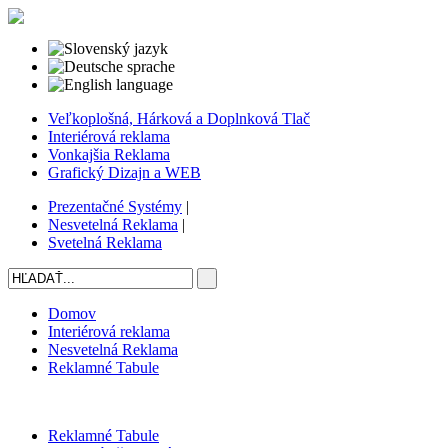
Veľkoplošná, Hárková a Doplnková Tlač
Interiérová reklama
Vonkajšia Reklama
Grafický Dizajn a WEB
Prezentačné Systémy
|
Nesvetelná Reklama
|
Svetelná Reklama
Domov
Interiérová reklama
Nesvetelná Reklama
Reklamné Tabule
Reklamné Tabule