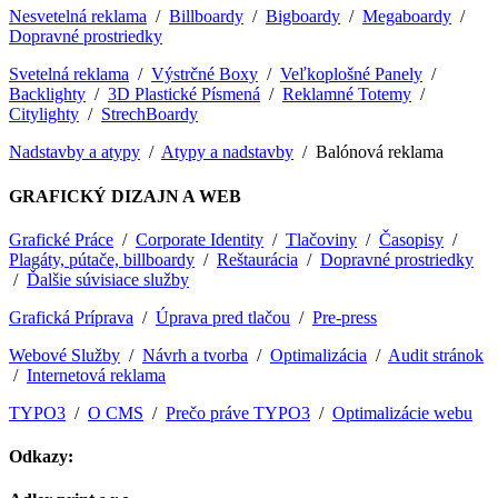
Nesvetelná reklama
/
Billboardy
/
Bigboardy
/
Megaboardy
/
Dopravné prostriedky
Svetelná reklama
/
Výstrčné Boxy
/
Veľkoplošné Panely
/
Backlighty
/
3D Plastické Písmená
/
Reklamné Totemy
/
Citylighty
/
StrechBoardy
Nadstavby a atypy
/
Atypy a nadstavby
/ Balónová reklama
GRAFICKÝ DIZAJN A WEB
Grafické Práce
/
Corporate Identity
/
Tlačoviny
/
Časopisy
/
Plagáty, pútače, billboardy
/
Reštaurácia
/
Dopravné prostriedky
/
Ďalšie súvisiace služby
Grafická Príprava
/
Úprava pred tlačou
/
Pre-press
Webové Služby
/
Návrh a tvorba
/
Optimalizácia
/
Audit stránok
/
Internetová reklama
TYPO3
/
O CMS
/
Prečo práve TYPO3
/
Optimalizácie webu
Odkazy: