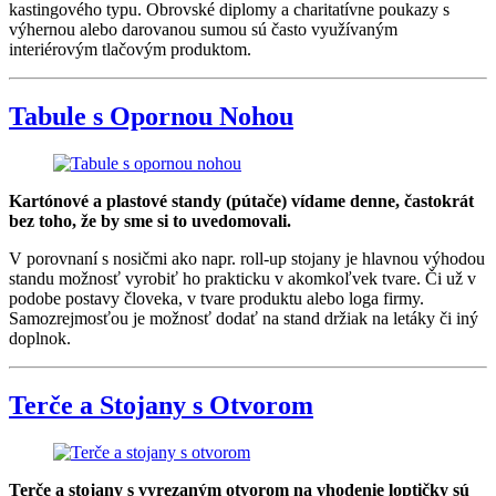
kastingového typu. Obrovské diplomy a charitatívne poukazy s
výhernou alebo darovanou sumou sú často využívaným
interiérovým tlačovým produktom.
Tabule s Opornou Nohou
Kartónové a plastové standy (pútače) vídame denne, častokrát
bez toho, že by sme si to uvedomovali.
V porovnaní s nosičmi ako napr. roll-up stojany je hlavnou výhodou
standu možnosť vyrobiť ho prakticku v akomkoľvek tvare. Či už v
podobe postavy človeka, v tvare produktu alebo loga firmy.
Samozrejmosťou je možnosť dodať na stand držiak na letáky či iný
doplnok.
Terče a Stojany s Otvorom
Terče a stojany s vyrezaným otvorom na vhodenie loptičky sú