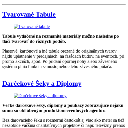
Tvarované Tabule
Tabule vytlačené na rozmanité materiály možno následne po
tlači tvarovať do rôznych podôb.
Plastové, kartónové a iné tabule orezané do originálnych tvarov
nájdu uplatnenie v predajniach, na fasádach budov, na eventoch, pri
promo-akciách, apod. Po pridaní opornej nohy alebo závesného
systému plnia funkciu samostojného alebo závesného pútača.
Darčekové Šeky a Diplomy
Veľké darčekové šeky, diplomy a poukazy zobrazujúce nejakú
sumu sú obľúbeným produktom eventových agentúr.
Bez darovacieho šeku s rozmermi častokrát aj viac ako meter sa tiež
nezaobíde väčšina charitatívnych projektov či napr. televízny prenos