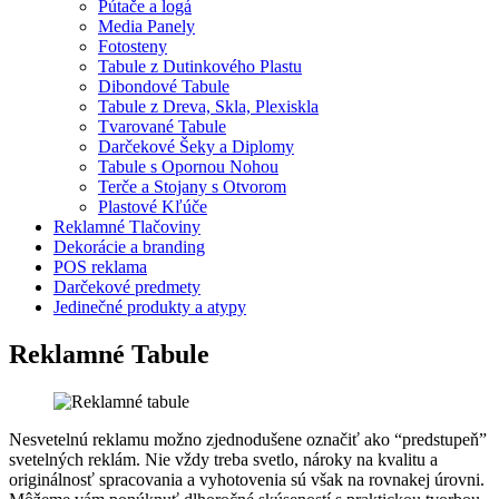
Pútače a logá
Media Panely
Fotosteny
Tabule z Dutinkového Plastu
Dibondové Tabule
Tabule z Dreva, Skla, Plexiskla
Tvarované Tabule
Darčekové Šeky a Diplomy
Tabule s Opornou Nohou
Terče a Stojany s Otvorom
Plastové Kľúče
Reklamné Tlačoviny
Dekorácie a branding
POS reklama
Darčekové predmety
Jedinečné produkty a atypy
Reklamné Tabule
Nesvetelnú reklamu možno zjednodušene označiť ako “predstupeň”
svetelných reklám. Nie vždy treba svetlo, nároky na kvalitu a
originálnosť spracovania a vyhotovenia sú však na rovnakej úrovni.