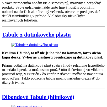
Vďaka prirobeným nohám ide o samostojný, masívny a bezpečný
produkt. Svoje uplatnenie nájde tento hravý nosič s opornými
nohami na akciách ako firemný večierok, otvorenie predajne, deň
detí či teambuilding v prírode. Viď obrázky niekoľkých
realizovaných fotostien.
Tabule z dutinkového plastu
Kvalitná UV tlač, to už nie je iba tlač na komatex, forex alebo
kapa dosky. Výborné vlastnosti preukazuje aj dutinkový plast.
Priama potlač na dutinkový plast spája výhody relatiívne lacnejšieho
materiálu lepenka a možnosťou použiž túto tlačovinu aj vo vlhkom
prostredí resp, v exteriéri - čo kartón z dôvodu možného navlhnutia
nedovoľuje. Takto potlačené tabule možno následne orezávať do
rôznych tvarov.
Dibondové Tabule (hliníkové)