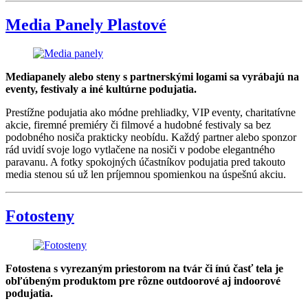
Media Panely Plastové
Mediapanely alebo steny s partnerskými logami sa vyrábajú na
eventy, festivaly a iné kultúrne podujatia.
Prestížne podujatia ako módne prehliadky, VIP eventy, charitatívne
akcie, firemné premiéry či filmové a hudobné festivaly sa bez
podobného nosiča prakticky neobídu. Každý partner alebo sponzor
rád uvidí svoje logo vytlačene na nosiči v podobe elegantného
paravanu. A fotky spokojných účastníkov podujatia pred takouto
media stenou sú už len príjemnou spomienkou na úspešnú akciu.
Fotosteny
Fotostena s vyrezaným priestorom na tvár či ínú časť tela je
obľúbeným produktom pre rôzne outdoorové aj indoorové
podujatia.