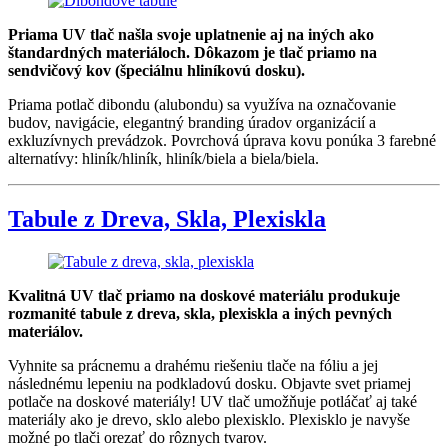
Priama UV tlač našla svoje uplatnenie aj na iných ako
štandardných materiáloch. Dôkazom je tlač priamo na
sendvičový kov (špeciálnu hliníkovú dosku).
Priama potlač dibondu (alubondu) sa využíva na označovanie
budov, navigácie, elegantný branding úradov organizácií a
exkluzívnych prevádzok. Povrchová úprava kovu ponúka 3 farebné
alternatívy: hliník/hliník, hliník/biela a biela/biela.
Tabule z Dreva, Skla, Plexiskla
Kvalitná UV tlač priamo na doskové materiálu produkuje
rozmanité tabule z dreva, skla, plexiskla a iných pevných
materiálov.
Vyhnite sa prácnemu a drahému riešeniu tlače na fóliu a jej
následnému lepeniu na podkladovú dosku. Objavte svet priamej
potlače na doskové materiály! UV tlač umožňuje potláčať aj také
materiály ako je drevo, sklo alebo plexisklo. Plexisklo je navyše
možné po tlači orezať do rôznych tvarov.