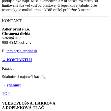
podujatí ako napr. Miss. Obmedzenia z hľadiska rozmerov sú
limitované iba veľkosťou plastovej či lepenkovej tabule, čiže
teoreticky je možné urobiť kľúč veľký približne 3 metre!
KONTAKT
Adler print s.r.o.
Chránená dielňa
Veterná 417
900 45 Miloslavov
E:
info(at)adlerprint.sk
→ KONTAKTUJ
Katalóg
Stiahnite si najnovší katalóg
→ stiahnuť
TOP
VEĽKOPLOŠNÁ, HÁRKOVÁ
A DOPLNKOVÁ TLAČ