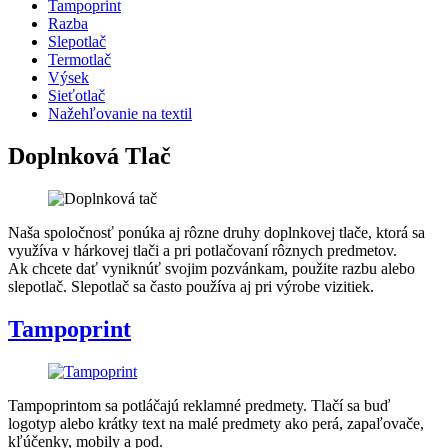
Tampoprint
Razba
Slepotlač
Termotlač
Výsek
Sieťotlač
Nažehľovanie na textil
Doplnková Tlač
Naša spoločnosť ponúka aj rôzne druhy doplnkovej tlače, ktorá sa
využíva v hárkovej tlači a pri potlačovaní rôznych predmetov.
Ak chcete dať vyniknúť svojim pozvánkam, použite razbu alebo
slepotlač. Slepotlač sa často používa aj pri výrobe vizitiek.
Tampoprint
Tampoprintom sa potláčajú reklamné predmety. Tlačí sa buď
logotyp alebo krátky text na malé predmety ako perá, zapaľovače,
kľúčenky, mobily a pod.