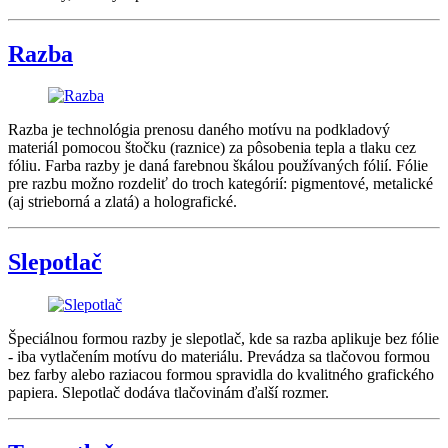
Razba
Razba je technológia prenosu daného motívu na podkladový
materiál pomocou štočku (raznice) za pôsobenia tepla a tlaku cez
fóliu. Farba razby je daná farebnou škálou používaných fólií. Fólie
pre razbu možno rozdeliť do troch kategórií: pigmentové, metalické
(aj strieborná a zlatá) a holografické.
Slepotlač
Špeciálnou formou razby je slepotlač, kde sa razba aplikuje bez fólie
- iba vytlačením motívu do materiálu. Prevádza sa tlačovou formou
bez farby alebo raziacou formou spravidla do kvalitného grafického
papiera. Slepotlač dodáva tlačovinám ďalší rozmer.