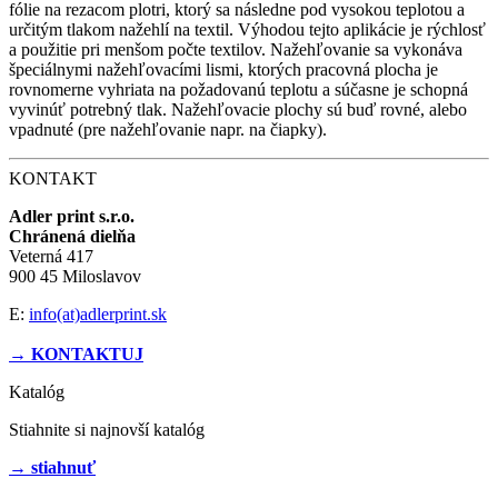
fólie na rezacom plotri, ktorý sa následne pod vysokou teplotou a
určitým tlakom nažehlí na textil. Výhodou tejto aplikácie je rýchlosť
a použitie pri menšom počte textilov. Nažehľovanie sa vykonáva
špeciálnymi nažehľovacími lismi, ktorých pracovná plocha je
rovnomerne vyhriata na požadovanú teplotu a súčasne je schopná
vyvinúť potrebný tlak. Nažehľovacie plochy sú buď rovné, alebo
vpadnuté (pre nažehľovanie napr. na čiapky).
KONTAKT
Adler print s.r.o.
Chránená dielňa
Veterná 417
900 45 Miloslavov
E:
info(at)adlerprint.sk
→ KONTAKTUJ
Katalóg
Stiahnite si najnovší katalóg
→ stiahnuť