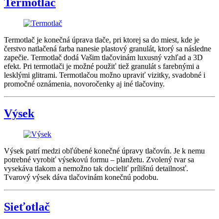
Termotlač
Termotlač je konečná úprava tlače, pri ktorej sa do miest, kde je
čerstvo natlačená farba nanesie plastový granulát, ktorý sa následne
zapečie. Termotlač dodá Vašim tlačovinám luxusný vzhľad a 3D
efekt. Pri termotlači je možné použiť tiež granulát s farebnými a
lesklými glitrami. Termotlačou možno upraviť vizitky, svadobné i
promočné oznámenia, novoročenky aj iné tlačoviny.
Výsek
Výsek patrí medzi obľúbené konečné úpravy tlačovín. Je k nemu
potrebné vyrobiť výsekovú formu – planžetu. Zvolený tvar sa
vysekáva tlakom a nemožno tak docieliť prílišnú detailnosť.
Tvarový výsek dáva tlačovinám konečnú podobu.
Sieťotlač