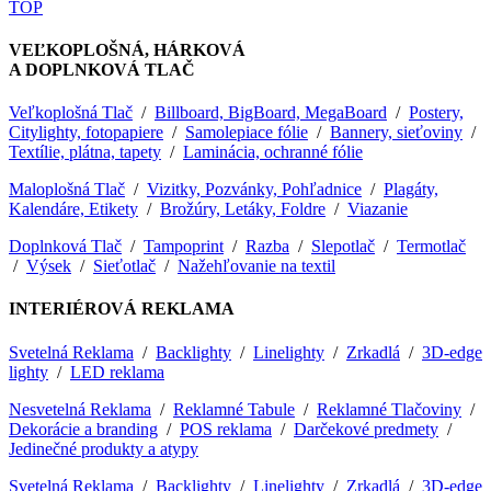
TOP
VEĽKOPLOŠNÁ, HÁRKOVÁ
A DOPLNKOVÁ TLAČ
Veľkoplošná Tlač
/
Billboard, BigBoard, MegaBoard
/
Postery,
Citylighty, fotopapiere
/
Samolepiace fólie
/
Bannery, sieťoviny
/
Textílie, plátna, tapety
/
Laminácia, ochranné fólie
Maloplošná Tlač
/
Vizitky, Pozvánky, Pohľadnice
/
Plagáty,
Kalendáre, Etikety
/
Brožúry, Letáky, Foldre
/
Viazanie
Doplnková Tlač
/
Tampoprint
/
Razba
/
Slepotlač
/
Termotlač
/
Výsek
/
Sieťotlač
/
Nažehľovanie na textil
INTERIÉROVÁ REKLAMA
Svetelná Reklama
/
Backlighty
/
Linelighty
/
Zrkadlá
/
3D-edge
lighty
/
LED reklama
Nesvetelná Reklama
/
Reklamné Tabule
/
Reklamné Tlačoviny
/
Dekorácie a branding
/
POS reklama
/
Darčekové predmety
/
Jedinečné produkty a atypy
Svetelná Reklama
/
Backlighty
/
Linelighty
/
Zrkadlá
/
3D-edge