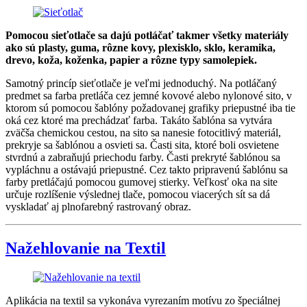
Pomocou sieťotlače sa dajú potláčať takmer všetky materiály
ako sú plasty, guma, rôzne kovy, plexisklo, sklo, keramika,
drevo, koža, koženka, papier a rôzne typy samolepiek.
Samotný princíp sieťotlače je veľmi jednoduchý. Na potláčaný
predmet sa farba pretláča cez jemné kovové alebo nylonové sito, v
ktorom sú pomocou šablóny požadovanej grafiky priepustné iba tie
oká cez ktoré ma prechádzať farba. Takáto šablóna sa vytvára
zväčša chemickou cestou, na sito sa nanesie fotocitlivý materiál,
prekryje sa šablónou a osvieti sa. Časti sita, ktoré boli osvietene
stvrdnú a zabraňujú priechodu farby. Časti prekryté šablónou sa
vypláchnu a ostávajú priepustné. Cez takto pripravenú šablónu sa
farby pretláčajú pomocou gumovej stierky. Veľkosť oka na site
určuje rozlíšenie výslednej tlače, pomocou viacerých sít sa dá
vyskladať aj plnofarebný rastrovaný obraz.
Nažehlovanie na Textil
Aplikácia na textil sa vykonáva vyrezaním motívu zo špeciálnej