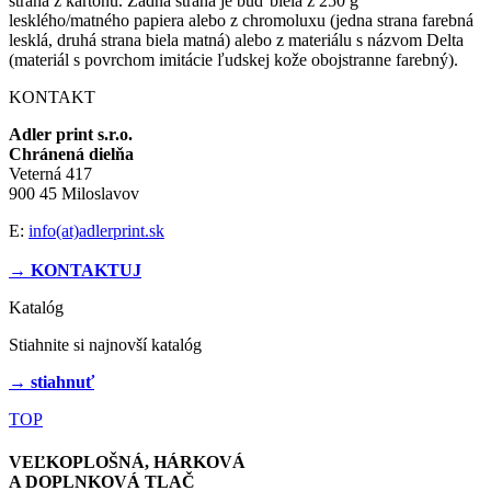
strana z kartónu. Zadná strana je buď biela z 250 g
lesklého/matného papiera alebo z chromoluxu (jedna strana farebná
lesklá, druhá strana biela matná) alebo z materiálu s názvom Delta
(materiál s povrchom imitácie ľudskej kože obojstranne farebný).
KONTAKT
Adler print s.r.o.
Chránená dielňa
Veterná 417
900 45 Miloslavov
E:
info(at)adlerprint.sk
→ KONTAKTUJ
Katalóg
Stiahnite si najnovší katalóg
→ stiahnuť
TOP
VEĽKOPLOŠNÁ, HÁRKOVÁ
A DOPLNKOVÁ TLAČ