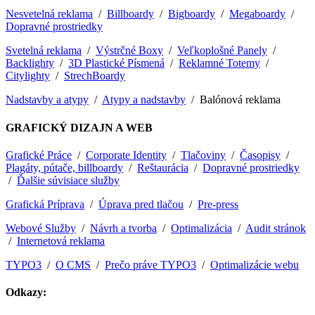
Nesvetelná reklama
/
Billboardy
/
Bigboardy
/
Megaboardy
/
Dopravné prostriedky
Svetelná reklama
/
Výstrčné Boxy
/
Veľkoplošné Panely
/
Backlighty
/
3D Plastické Písmená
/
Reklamné Totemy
/
Citylighty
/
StrechBoardy
Nadstavby a atypy
/
Atypy a nadstavby
/ Balónová reklama
GRAFICKÝ DIZAJN A WEB
Grafické Práce
/
Corporate Identity
/
Tlačoviny
/
Časopisy
/
Plagáty, pútače, billboardy
/
Reštaurácia
/
Dopravné prostriedky
/
Ďalšie súvisiace služby
Grafická Príprava
/
Úprava pred tlačou
/
Pre-press
Webové Služby
/
Návrh a tvorba
/
Optimalizácia
/
Audit stránok
/
Internetová reklama
TYPO3
/
O CMS
/
Prečo práve TYPO3
/
Optimalizácie webu
Odkazy: