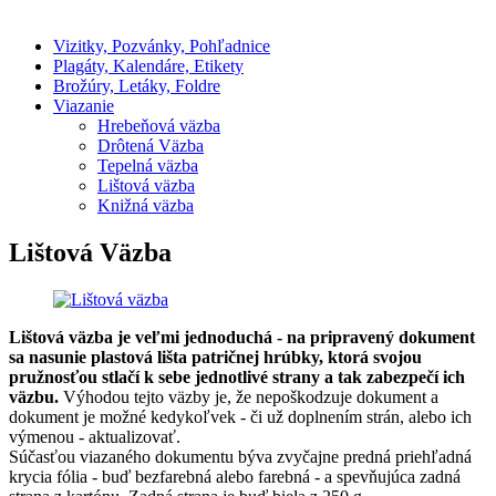
Vizitky, Pozvánky, Pohľadnice
Plagáty, Kalendáre, Etikety
Brožúry, Letáky, Foldre
Viazanie
Hrebeňová väzba
Drôtená Väzba
Tepelná väzba
Lištová väzba
Knižná väzba
Lištová Väzba
Lištová väzba je veľmi jednoduchá -
na pripravený dokument
sa nasunie plastová lišta patričnej hrúbky, ktorá svojou
pružnosťou stlačí k sebe jednotlivé strany a tak zabezpečí ich
väzbu.
Výhodou tejto väzby je, že nepoškodzuje dokument a
dokument je možné kedykoľvek - či už doplnením strán, alebo ich
výmenou - aktualizovať.
Súčasťou viazaného dokumentu býva zvyčajne predná priehľadná
krycia fólia - buď bezfarebná alebo farebná - a spevňujúca zadná