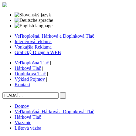
Veľkoplošná, Hárková a Doplnková Tlač
Interiérová reklama
Vonkajšia Reklama
Grafický Dizajn a WEB
Veľkoplošná Tlač
|
Hárková Tlač
|
Doplnková Tlač
|
Výklad Pojmov
|
Kontakt
Domov
Veľkoplošná, Hárková a Doplnková Tlač
Hárková Tlač
Viazanie
Lištová väzba