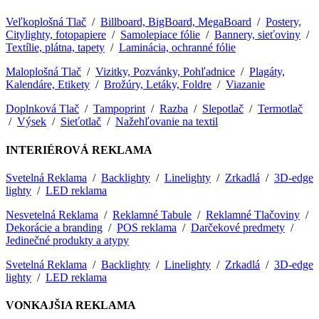
Veľkoplošná Tlač
/
Billboard, BigBoard, MegaBoard
/
Postery,
Citylighty, fotopapiere
/
Samolepiace fólie
/
Bannery, sieťoviny
/
Textílie, plátna, tapety
/
Laminácia, ochranné fólie
Maloplošná Tlač
/
Vizitky, Pozvánky, Pohľadnice
/
Plagáty,
Kalendáre, Etikety
/
Brožúry, Letáky, Foldre
/
Viazanie
Doplnková Tlač
/
Tampoprint
/
Razba
/
Slepotlač
/
Termotlač
/
Výsek
/
Sieťotlač
/
Nažehľovanie na textil
INTERIÉROVÁ REKLAMA
Svetelná Reklama
/
Backlighty
/
Linelighty
/
Zrkadlá
/
3D-edge
lighty
/
LED reklama
Nesvetelná Reklama
/
Reklamné Tabule
/
Reklamné Tlačoviny
/
Dekorácie a branding
/
POS reklama
/
Darčekové predmety
/
Jedinečné produkty a atypy
Svetelná Reklama
/
Backlighty
/
Linelighty
/
Zrkadlá
/
3D-edge
lighty
/
LED reklama
VONKAJŠIA REKLAMA