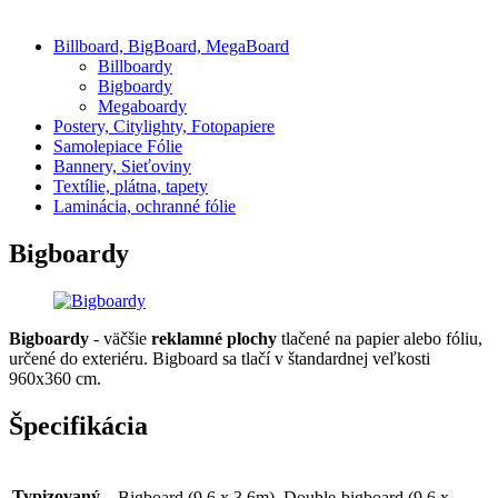
Billboard, BigBoard, MegaBoard
Billboardy
Bigboardy
Megaboardy
Postery, Citylighty, Fotopapiere
Samolepiace Fólie
Bannery, Sieťoviny
Textílie, plátna, tapety
Laminácia, ochranné fólie
Bigboardy
Bigboardy
- väčšie
reklamné plochy
tlačené na papier alebo fóliu,
určené do exteriéru. Bigboard sa tlačí v štandardnej veľkosti
960x360 cm.
Špecifikácia
Typizovaný
Bigboard (9,6 x 3,6m), Double-bigboard (9,6 x