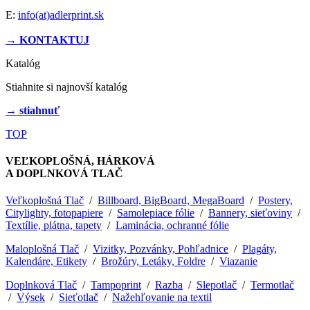
E:
info(at)adlerprint.sk
→ KONTAKTUJ
Katalóg
Stiahnite si najnovší katalóg
→ stiahnuť
TOP
VEĽKOPLOŠNÁ, HÁRKOVÁ
A DOPLNKOVÁ TLAČ
Veľkoplošná Tlač
/
Billboard, BigBoard, MegaBoard
/
Postery,
Citylighty, fotopapiere
/
Samolepiace fólie
/
Bannery, sieťoviny
/
Textílie, plátna, tapety
/
Laminácia, ochranné fólie
Maloplošná Tlač
/
Vizitky, Pozvánky, Pohľadnice
/
Plagáty,
Kalendáre, Etikety
/
Brožúry, Letáky, Foldre
/
Viazanie
Doplnková Tlač
/
Tampoprint
/
Razba
/
Slepotlač
/
Termotlač
/
Výsek
/
Sieťotlač
/
Nažehľovanie na textil