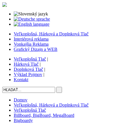
Veľkoplošná, Hárková a Doplnková Tlač
Interiérová reklama
Vonkajšia Reklama
Grafický Dizajn a WEB
Veľkoplošná Tlač
|
Hárková Tlač
|
Doplnková Tlač
|
Výklad Pojmov
|
Kontakt
Domov
Veľkoplošná, Hárková a Doplnková Tlač
Veľkoplošná Tlač
Billboard, BigBoard, MegaBoard
Bigboardy