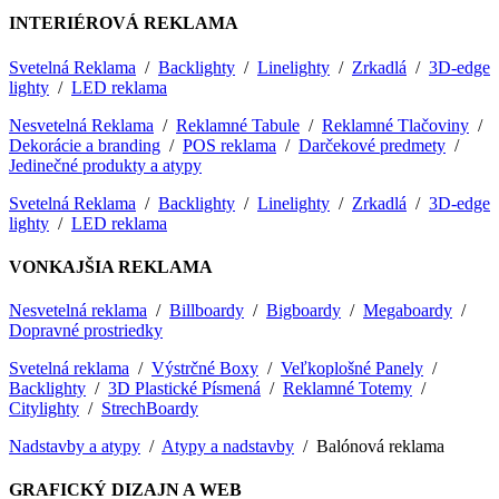
INTERIÉROVÁ REKLAMA
Svetelná Reklama
/
Backlighty
/
Linelighty
/
Zrkadlá
/
3D-edge
lighty
/
LED reklama
Nesvetelná Reklama
/
Reklamné Tabule
/
Reklamné Tlačoviny
/
Dekorácie a branding
/
POS reklama
/
Darčekové predmety
/
Jedinečné produkty a atypy
Svetelná Reklama
/
Backlighty
/
Linelighty
/
Zrkadlá
/
3D-edge
lighty
/
LED reklama
VONKAJŠIA REKLAMA
Nesvetelná reklama
/
Billboardy
/
Bigboardy
/
Megaboardy
/
Dopravné prostriedky
Svetelná reklama
/
Výstrčné Boxy
/
Veľkoplošné Panely
/
Backlighty
/
3D Plastické Písmená
/
Reklamné Totemy
/
Citylighty
/
StrechBoardy
Nadstavby a atypy
/
Atypy a nadstavby
/ Balónová reklama
GRAFICKÝ DIZAJN A WEB