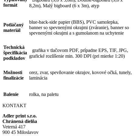
formát
8,2m), Malý bigboard (6 x 3m), atyp
blue-back-side papier (BBS), PVC samolepka,
Potláčaný
banner so spevnenými okrajmi (zváranie), banner so
materiál
spevnenými okrajmi a s gumolanom na uchytenie
Technická
grafika v tlačovom PDF, prípadne EPS, TIF, JPG,
špecifikácia
grafické rozlíšenie min. 300 DPI (pri mierke 1:20)
podkladov
Možnosti
orez, zvar, spevňovanie okrajov, kovové očká, tunely,
finalizácie
laminácia
Balenie
rolka, na paletu
KONTAKT
Adler print s.r.o.
Chránená dielňa
Veterná 417
900 45 Miloslavov